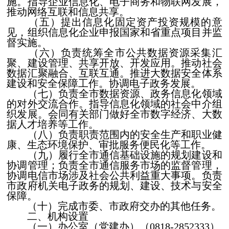
施。指导企业信息化、电子商务和物联网发展，
推动网络互联和信息共享。
（五）提出信息化固定资产投资规模的意
见，组织信息化企业申报国家和省重点项目并监
督实施。
（六）负责统筹全市公共数据资源采集汇
聚、建设管理、共享开放、开发应用。推动社会
数据汇聚融合、互联互通。推进大数据安全体系
建设和安全保障工作。协调电子政务发展。
（七）负责全市数据资源、政务信息化领域
的对外交流合作。指导信息化领域的社会中介组
织发展。会同有关部门做好全市数字经济、大数
据人才培养等工作。
（八）负责职责范围内的安全生产和职业健
康、生态环境保护、审批服务便民化等工作。
（九）履行全市通信基础设施的规划建设和
协调管理；负责全市通信服务市场的监督管理，
协调电信市场涉及社会公共利益重大事项。负责
市政府机关电子政务的规划、建设、技术与安全
保障。
（十）完成市委、市政府交办的其他任务。
二、机构设置
（一）办公室（党建办）（0818-2852333）