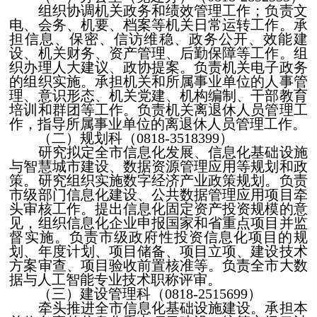
组织协调机关政务和绩效管理工作；负责文
电、会务、机要、档案等机关日常运转工作。承
担信息、保密、信访维稳、政务公开、效能建
设、机关财务、资产管理、后勤保障等工作。组
织办理人大建议、政协提案。负责机关电子政务
的组织实施。承担机关和所属事业单位的人事管
理、意识形态、机关党建、机构编制、干部教育
培训和群团等工作。负责机关离退休人员管理工
作，指导所属事业单位的离退休人员管理工作。
（二）规划科（0818-3518399）
研究拟定全市信息化发展、信息化基础设施
与智慧城市建设、数据资源管理应用等规划和政
策。研究组织实施数字经济产业政策规划。负责
市级部门信息化建设、公共数据管理应用项目牵
头审核工作。提出信息化固定资产投资规模的意
见，组织信息化企业申报国家和省重点项目并监
督实施。负责市级政府性投资信息化项目的规
划、年度计划、项目储备、项目立项、建设技术
方案审查、项目验收前置核准等。负责全市大数
据与人工智能专业技术职称评审。
（三）建设管理科（0818-2515699）
牵头推进全市信息化基础设施建设。承担本