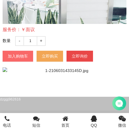
服务价：
￥
面议
-
+
数量
加入购物车
立即购买
立即询价
dzggj962616
电话
短信
首页
QQ
微信
首页
注册公司
电话咨询
添加微信
登陆/注册