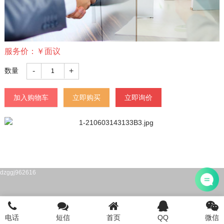
服务价：
￥
面议
-
+
数量
加入购物车
立即购买
立即询价
dzggj962616
电话
短信
首页
QQ
微信
首页
注册公司
电话咨询
添加微信
登陆/注册