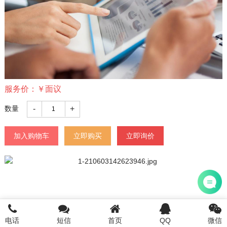
服务价：
￥
面议
-
+
数量
加入购物车
立即购买
立即询价
dzggj962616
电话
短信
首页
QQ
微信
首页
注册公司
电话咨询
添加微信
登陆/注册