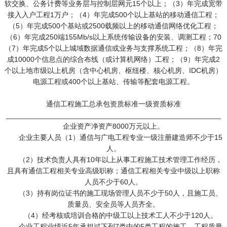
软交换、公务计费等业务层与控制层网元15个以上；（3）年完成宽带
接入入户工程1万户；（4）年完成500个以上基站的移动通信工程；
（5）年完成500个基站或2500载频以上的移动通信网络优化工程；
（6）年完成250端155Mb/s以上系统传输设备的安装、调测工程；70
（7）年完成5个以上城域数据通信或业务与支撑系统工程；（8）年完
成10000个信息点的综合布线（或计算机网络）工程；（9）年完成2
个以上地市级以上机房（含中心机房、枢纽楼、核心机房、IDC机房）
电源工程或400个以上基站、传输等配套电源工程。
通信工程施工总承包资质标准一级资质标准
_____________________________________________________
企业资产净资产8000万元以上。
企业主要人员（1）通信与广电工程专业一级注册建造师不少于15
人。
（2）技术负责人具有10年以上从事工程施工技术管理工作经历，
且具有通信工程相关专业高级职称；通信工程相关专业中级以上职称
人员不少于60人。
（3）持有岗位证书的施工现场管理人员不少于50人，且施工员、
质量员、安全员等人员齐全。
（4）经考核或培训合格的中级工以上技术工人不少于120人。
企业工程业绩近5年承担过下列7类中的5类工程的施工，工程质量