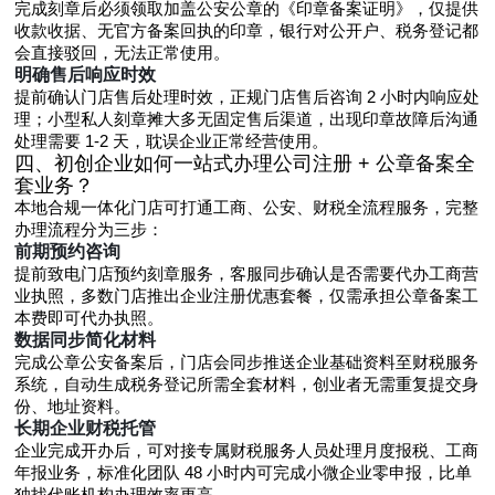
完成刻章后必须领取加盖公安公章的《印章备案证明》，仅提供
收款收据、无官方备案回执的印章，银行对公开户、税务登记都
会直接驳回，无法正常使用。
明确售后响应时效
提前确认门店售后处理时效，正规门店售后咨询 2 小时内响应处
理；小型私人刻章摊大多无固定售后渠道，出现印章故障后沟通
处理需要 1-2 天，耽误企业正常经营使用。
四、初创企业如何一站式办理公司注册 + 公章备案全
套业务？
本地合规一体化门店可打通工商、公安、财税全流程服务，完整
办理流程分为三步：
前期预约咨询
提前致电门店预约刻章服务，客服同步确认是否需要代办工商营
业执照，多数门店推出企业注册优惠套餐，仅需承担公章备案工
本费即可代办执照。
数据同步简化材料
完成公章公安备案后，门店会同步推送企业基础资料至财税服务
系统，自动生成税务登记所需全套材料，创业者无需重复提交身
份、地址资料。
长期企业财税托管
企业完成开办后，可对接专属财税服务人员处理月度报税、工商
年报业务，标准化团队 48 小时内可完成小微企业零申报，比单
独找代账机构办理效率更高。