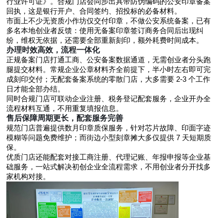
行业许可证》。合规门店会同步出具带防伪编码的公安印章备案
回执，这是银行开户、合同签约、招投标的必备材料。
市面上不少无资质小作坊仅交付印章，不做公安系统备案，已有
多名本地创业者反馈：使用无备案印章签订商务合同后出现纠
纷，维权无依据，还需要全部重新刻印，额外耗费时间成本。
办理时效高效，流程一体化
正规备案门店打通工商、公安备案数据通道，无需创业者分头跑
腿提交材料。常规企业公章材料齐全前提下，半小时左右即可完
成刻印交付；无配套备案系统的零散门店，大多需要 2-3 个工作
日才能全部办结。
同时合规门店可联动企业注册、税务登记配套服务，企业开办全
流程材料互通，不用重复填报信息。
售后保障周期更长，配套服务完善
规范门店普遍提供数月印章质保服务，针对芯片故障、印面字迹
模糊等问题免费维护；而街边小型刻章摊大多仅提供 7 天短期质
保。
优质门店还能配套对接工商注册、代理记账、年报申报等企业基
础服务，一站式解决初创企业全流程需求，不用创业者分开找多
家机构对接。