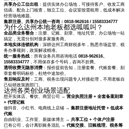
共享办公工位出租
：提供实体办公场地，可接待客户、收发工商
信函、配合上门核查，独立工位、会议室按需租用，低成本解决
经营场地难题。
集群注册、共享办公统一咨询：0818-962616 / 15583334777
为什么达州本地老板都选呱呱叫？
全品类业务整合
：注册、记账、刻章、地址托管、办公场地一站
搞定，无需分别对接多家服务商。
本地实体连锁机构
：深耕达州工商财税多年，熟悉市场监管、税
务办事规则，政策解读精准。
统一服务热线
：所有业务共用咨询电话
0818-962616、
15583334777
，不用保存多个号码，咨询不折腾。
透明收费无隐形消费
：报价提前告知，注册套餐、代账套餐、刻
章套餐明码标价，杜绝中途加价。
售后响应及时
：工商、税务出现问题专人对接处理，不用老板自
己钻研政策跑部门。
达州各类创业场景适配
想开实体店、餐饮、商贸公司 →
营业执照注册 + 全套备案刻章
+ 代理记账
做抖音、小红书、电商线上店铺 →
集群注册地址托管 + 低成本
代账
自由职业、工作室、新媒体博主 →
共享工位 + 个体户注册
已有公司，会计离职账务混乱 →
代账交接、旧账梳理、税务筹