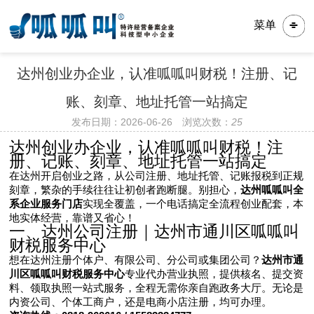
菜单
达州创业办企业，认准呱呱叫财税！注册、记
账、刻章、地址托管一站搞定
发布日期：2026-06-26 浏览次数：
25
达州创业办企业，认准呱呱叫财税！注
册、记账、刻章、地址托管一站搞定
在达州开启创业之路，从公司注册、地址托管、记账报税到正规
刻章，繁杂的手续往往让初创者跑断腿。别担心，
达州呱呱叫全
系企业服务门店
实现全覆盖，一个电话搞定全流程创业配套，本
地实体经营，靠谱又省心！
一、达州公司注册｜达州市通川区呱呱叫
财税服务中心
想在达州注册个体户、有限公司、分公司或集团公司？
达州市通
川区呱呱叫财税服务中心
专业代办营业执照，提供核名、提交资
料、领取执照一站式服务，全程无需你亲自跑政务大厅。无论是
内资公司、个体工商户，还是电商小店注册，均可办理。