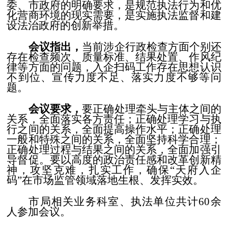
委、市政府的明确要求，是规范执法行为和优
化营商环境的现实需要，是实施执法监督和建
设法治政府的创新举措。
会议指出，
当前涉企行政检查方面个别还
存在检查频次、质量标准、结果处置、作风纪
律等方面的问题，入企扫码工作存在思想认识
不到位、宣传力度不足、落实力度不够等问
题。
会议要求，
要正确处理牵头与主体之间的
关系，全面落实各方责任；正确处理学习与执
行之间的关系，全面提高操作水平；正确处理
一般和特殊之间的关系，全面坚持科学合理；
正确处理过程与结果之间的关系，全面加强引
导督促。要以高度的政治责任感和改革创新精
神，攻坚克难，扎实工作，确保“天府入企
码”在市场监管领域落地生根、发挥实效。
市局相关业务科室、执法单位共计60余
人参加会议。