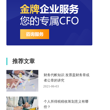
推荐文章
财务代帐知识 发票盖财务章或
者公章的讲究
2021-06-03
个人所得税税收筹划意义有哪
些？