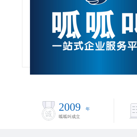
2009
年
呱呱叫成立