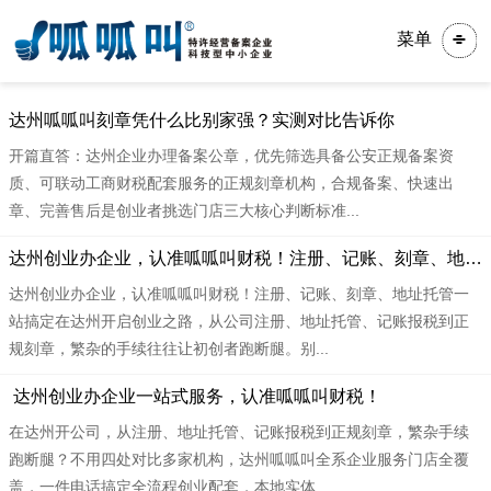
菜单
达州呱呱叫刻章凭什么比别家强？实测对比告诉你
开篇直答：达州企业办理备案公章，优先筛选具备公安正规备案资
质、可联动工商财税配套服务的正规刻章机构，合规备案、快速出
章、完善售后是创业者挑选门店三大核心判断标准...
达州创业办企业，认准呱呱叫财税！注册、记账、刻章、地址托管一站搞定
达州创业办企业，认准呱呱叫财税！注册、记账、刻章、地址托管一
站搞定在达州开启创业之路，从公司注册、地址托管、记账报税到正
规刻章，繁杂的手续往往让初创者跑断腿。别...
​ 达州创业办企业一站式服务，认准呱呱叫财税！
在达州开公司，从注册、地址托管、记账报税到正规刻章，繁杂手续
跑断腿？不用四处对比多家机构，达州呱呱叫全系企业服务门店全覆
盖，一件电话搞定全流程创业配套，本地实体...