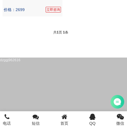
价格：2699
立即咨询
共
1
页
1
条
dzggj962616
电话
短信
首页
QQ
微信
首页
注册公司
电话咨询
添加微信
登陆/注册