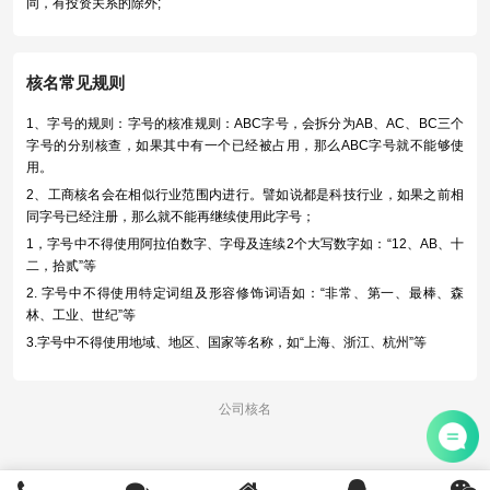
同，有投资关系的除外;
2、与同一工商行政管理机关核准或者登记注册符合《企业名称登记管理办
法》第十八条的企业名称字号相同，有投资关系的除外;
3、与其他企业变更名称未满1年的原名称相同;
核名常见规则
4、与注销登记或者被吊销营业执照未满3年的企业名称相同;
1、字号的规则：字号的核准规则：ABC字号，会拆分为AB、AC、BC三个
5、其他违反法律、行政法规的。
字号的分别核查，如果其中有一个已经被占用，那么ABC字号就不能够使
注册公司的名称构成:
用。
1、行政区划+字号+行业号+组织形式;如：北京XX科技发展有限公司
2、工商核名会在相似行业范围内进行。譬如说都是科技行业，如果之前相
2、字号+(行政区划)+行业号+组织形式;如：XX(北京)科技发展有限公司
同字号已经注册，那么就不能再继续使用此字号；
3、字号+行业号+行政区划+组织形式;如：XX科技发展北京有限公司
1，字号中不得使用阿拉伯数字、字母及连续2个大写数字如：“12、AB、十
二，拾贰”等
4、字号：两个或两个以上的汉字组成。
2. 字号中不得使用特定词组及形容修饰词语如：“非常、第一、最棒、森
5、行业号：产品名称或者行业名称等。
林、工业、世纪”等
6、组织形式：公司类型，如有限公司、合伙企业、股份公司等。
3.字号中不得使用地域、地区、国家等名称，如“上海、浙江、杭州”等
4.字号中不得使用修饰行业，及使人产生误解的词语，如行业为”金融信息服
务“ 的不得使用“快贷款，好贷，等词语作为字号，行业为”投资咨询“、”投资
公司核名
管理"的不得使用“创投'等词作为字号
5.查名时字号两两连续字号查询，故字号越多，名称越难查出，字号最少2
个字如：”克里斯汀“ 查名时需查”克里“、”里斯“”斯汀“皆不得与其他字号相重